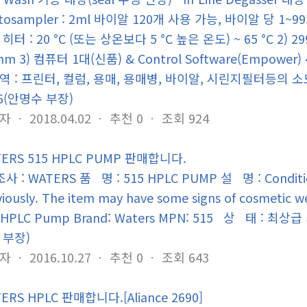
utosampler : 2ml 바이알 120개 사용 가능, 바이알 당 1~99회 
히터 : 20 °C (또는 상온보다 5 °C 높은 온도) ~ 65 °C 2) 2996 
nm 3) 컴퓨터 1대(신품) & Control Software(Empowe
역 : 프린터, 컬럼, 용매, 용매병, 바이알, 시린지필터등의 소모품
56(안명수 부장)
자
ㆍ
2018.04.02
ㆍ
추천
0
ㆍ
조회
924
ERS 515 HPLC PUMP 판매합니다.
 : WATERS 품 명 : 515 HPLC PUMP 설 명 : Condition:
iously. The item may have some signs of cosmetic wear
 HPLC Pump Brand: Waters MPN: 515 상 태 : 최상
 부장)
자
ㆍ
2016.10.27
ㆍ
추천
0
ㆍ
조회
643
ERS HPLC 판매합니다.[Aliance 2690]