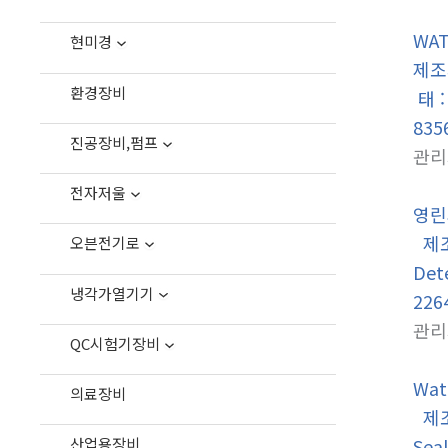
WAT
현미경
제조사
환경장비
태 
83
진공장비,펌프
관리
전자저울
영린
제조사
오븐전기로
Det
냉각가열기기
226
관리
QC시험기장비
Wat
의료장비
제조사
Sea
산업용장비