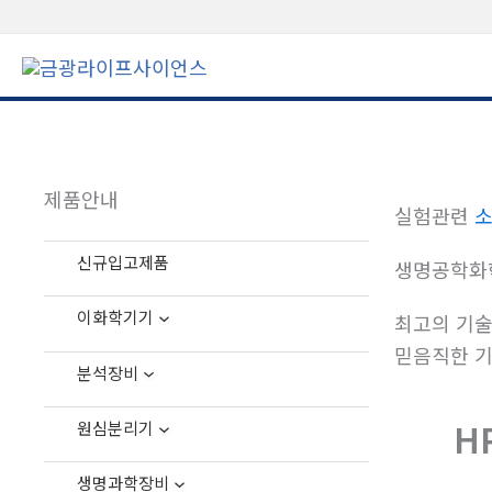
콘
텐
츠
로
건
너
제품안내
뛰
실험관련
소
기
신규입고제품
생명공학화
이화학기기
최고의 기술
믿음직한 기
분석장비
H
원심분리기
생명과학장비