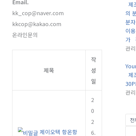
Email.
제조사
kk_cop@naver.com
의 
분자
kkcop@kakao.com
이용
온라인문의
가 격
관리
작
You
제목
성
제조사
일
30P
관리
2
0
2
제이오텍 항온항
6.