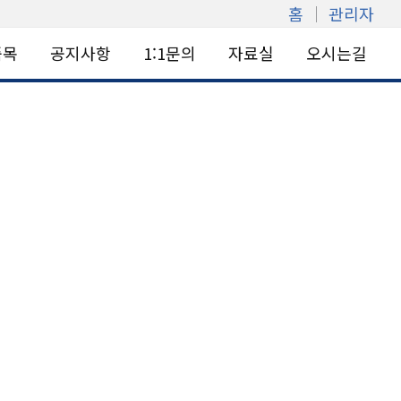
홈
│
관리자
품목
공지사항
1:1문의
자료실
오시는길