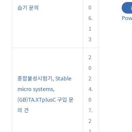
0
습기 문의
Pow
6.
1
3
2
0
종합물성시험기, Stable
2
micro systems,
4.
(GB)TA.XTplusC 구입 문
0
의 건
7.
2
1