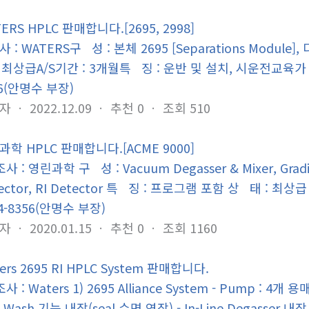
ERS HPLC 판매합니다.[2695, 2998]
 : WATERS구 성 : 본체 2695 [Separations Module], 디
: 최상급A/S기간 : 3개월특 징 : 운반 및 설치, 시운전교육가 격
56(안명수 부장)
자
ㆍ
2022.12.09
ㆍ
추천
0
ㆍ
조회
510
과학 HPLC 판매합니다.[ACME 9000]
 : 영린과학 구 성 : Vacuum Degasser & Mixer, Gr
ector, RI Detector 특 징 : 프로그램 포함 상 태 : 최
4-8356(안명수 부장)
자
ㆍ
2020.01.15
ㆍ
추천
0
ㆍ
조회
1160
ers 2695 RI HPLC System 판매합니다.
 : Waters 1) 2695 Alliance System - Pump : 4개 용
l Wash 기능 내장(seal 수명 연장) - In-Line Degasser 내장