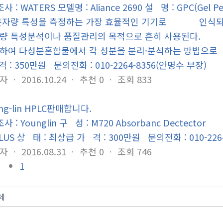
 : WATERS 모델명 : Aliance 2690 설 명 : GPC(Gel 
분자량 특성을 측정하는 가장 효율적인 기기로 인식되어
량 특성분석이나 품질관리의 목적으로 흔히 사용된다. H
하여 다성분혼합물에서 각 성분을 분리·분석하는 방법으
 : 350만원 문의전화 : 010-2264-8356(안명수 부장)
자
ㆍ
2016.10.24
ㆍ
추천
0
ㆍ
조회
833
ng-lin HPLC판매합니다.
 : Younglin 구 성 : M720 Absorbanc Dectec
LUS 상 태 : 최상급 가 격 : 300만원 문의전화 : 010-226
자
ㆍ
2016.08.31
ㆍ
추천
0
ㆍ
조회
746
1