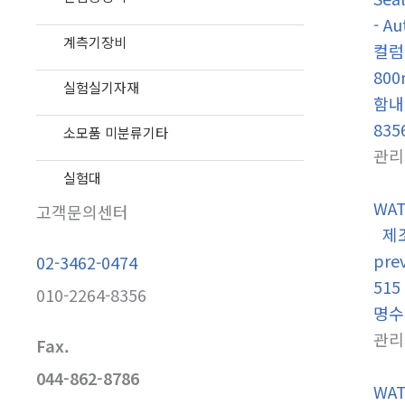
- A
계측기장비
컬럼 
800
실험실기자재
함내
83
소모품 미분류기타
관리
실험대
WAT
고객문의센터
제조사
prev
02-3462-0474
515
010-2264-8356
명수
관리
Fax.
044-862-8786
WAT