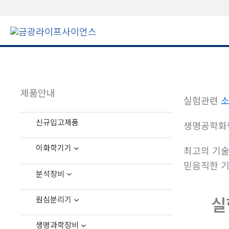
콘
텐
츠
로
건
너
제품안내
뛰
실험관련
소
기
신규입고제품
생명공학화
이화학기기
최고의 기술
믿음직한 기
분석장비
실
원심분리기
생명과학장비