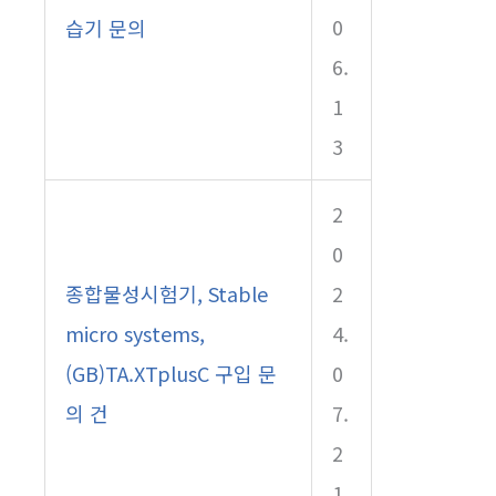
0
습기 문의
6.
1
3
2
0
종합물성시험기, Stable
2
micro systems,
4.
(GB)TA.XTplusC 구입 문
0
의 건
7.
2
1