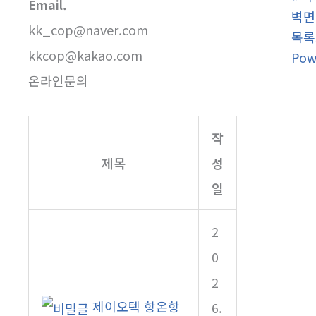
Email.
벽면실
kk_cop@naver.com
목록
kkcop@kakao.com
Pow
온라인문의
작
제목
성
일
2
0
2
제이오텍 항온항
6.