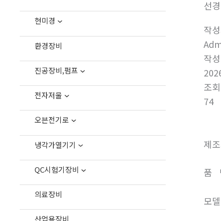
선경
현미경
작성
Adm
환경장비
작성
진공장비,펌프
202
조회
전자저울
74
오븐전기로
제조
냉각가열기기
QC시험기장비
품 
의료장비
모델명
산업용장비