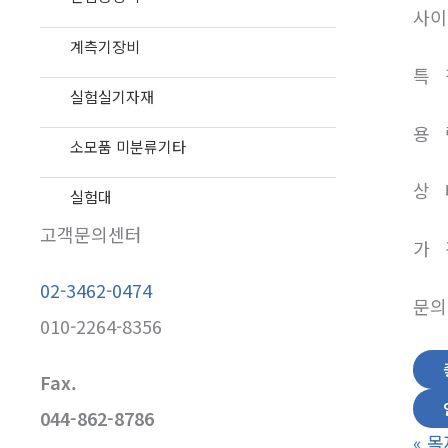
사이즈
계측기장비
특 징
실험실기자재
용 량
소모품 미분류기타
상 
실험대
고객문의센터
가 격
02-3462-0474
문의전
010-2264-8356
Fax.
044-862-8786
«
목