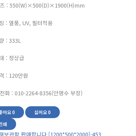
 : 550(W)×500(D)×1900(H)mm
 : 열풍, UV, 필터적용
 : 333L
태 : 정상급
 : 120만원
화 : 010-2264-8356(안명수 부장)
좋아요
0
싫어요
0
인쇄
재보관함 판매합니다.[1200*500*2000]-453