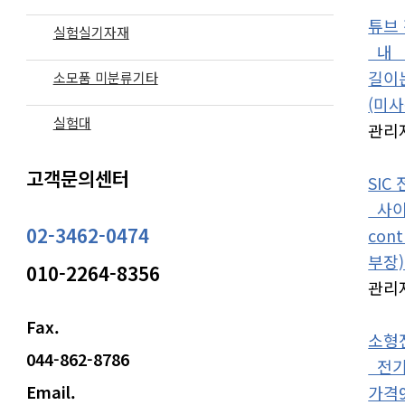
튜브
실험실기자재
내 경
길이
소모품 미분류기타
(미사
실험대
관리
고객문의센터
SIC
사이즈 
02-3462-0474
con
부장
010-2264-8356
관리
Fax.
소형
044-862-8786
전기로
Email.
가격9