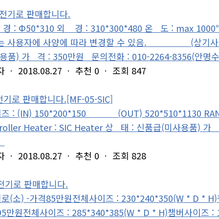
 전기로 판매합니다.
 : Φ50*310 외 경 : 310*300*480 온 도 : ma
는 사용자에 사양에 따라 변경할 수 있음. (상기사이즈 당사
용품) 가 격 : 350만원 문의전화 : 010-2264-8356(안명
자
ㆍ
2018.08.27
ㆍ
추천
0
ㆍ
조회
847
 전기로 판매합니다.[MF-05-SIC]
: (IN) 150*200*150 (OUT) 520*510*1130 RANGE : 
troller Heater : SIC Heater 상 태 : 신품급(미사용품) 
)
자
ㆍ
2018.08.27
ㆍ
추천
0
ㆍ
조회
828
전기로 판매합니다.
(소) -가격85만원전체사이즈 : 230*240*350(W * D * H)챔
5만원전체사이즈 : 285*340*385(W * D * H)챔버사이즈 : 140