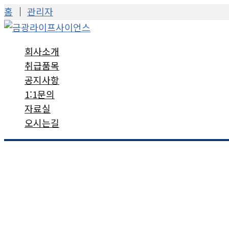
콘
홈
│
관리자
텐
츠
회사소개
로
취급품목
건
공지사항
너
1:1문의
뛰
자료실
기
오시는길