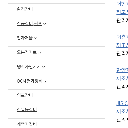
대한과
환경장비
제조사
관리
진공장비,펌프
대흥과
전자저울
제조사
오븐전기로
관리
냉각가열기기
한양과
제조사
QC시험기장비
관리
의료장비
JIS
산업용장비
제조사
관리
계측기장비