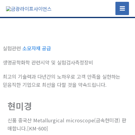
콘
텐
츠
로
건
너
실험관련
소모자재 공급
뛰
기
생명공학화학 관련시약 및 실험검사측정장비
최고의 기술력과 다년간의 노하우로 고객 만족을 실현하는
믿음직한 기업으로 최선을 다할 것을 약속드립니다.
현미경
신품 중국산 Metallurgical microscope(금속현미경) 판
매합니다.[KM-600]