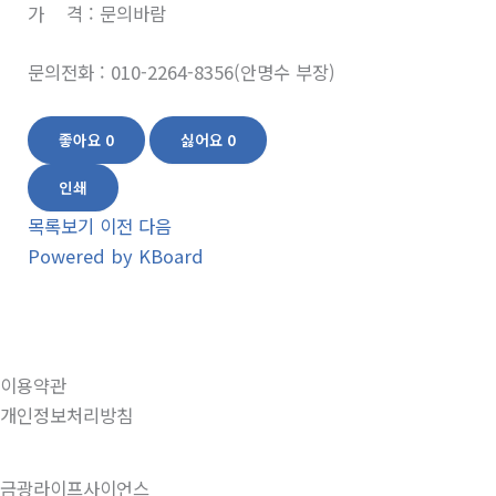
가 격 : 문의바람
문의전화 : 010-2264-8356(안명수 부장)
좋아요
0
싫어요
0
인쇄
목록보기
이전
다음
Powered by KBoard
이용약관
개인정보처리방침
금광라이프사이언스